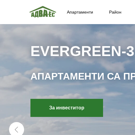
Апартаменти
Район
EVERGREEN-3
АПАРТАМЕНТИ СА П
За инвеститор